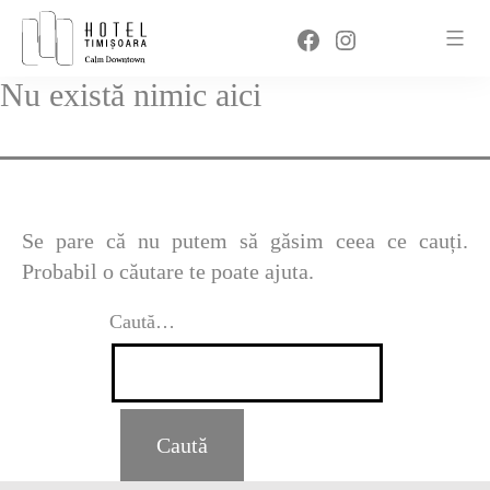
Sari
Facebook
Instagram
la
conținut
Nu există nimic aici
Se pare că nu putem să găsim ceea ce cauți.
Probabil o căutare te poate ajuta.
Caută…