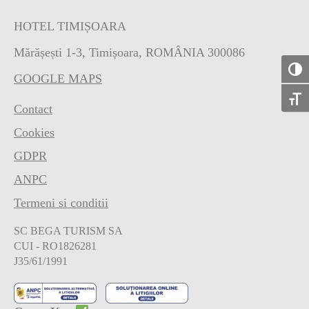
HOTEL TIMIȘOARA
Mărășești 1-3, Timișoara, ROMÂNIA 300086
Toggl
GOOGLE MAPS
Toggle
Contact
Cookies
GDPR
ANPC
Termeni si conditii
SC BEGA TURISM SA
CUI - RO1826281
J35/61/1991