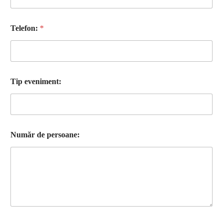
s
o
a
Telefon:
*
n
e
:
a
f
l
Tip eveniment:
a
t
Număr de persoane: