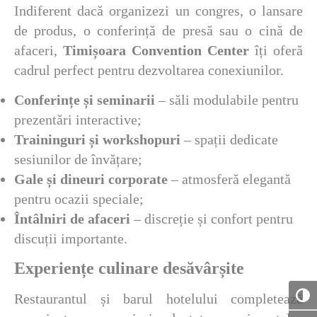
Indiferent dacă organizezi un congres, o lansare
de produs, o conferință de presă sau o cină de
afaceri,
Timișoara Convention Center
îți oferă
cadrul perfect pentru dezvoltarea conexiunilor.
Conferințe și seminarii
– săli modulabile pentru
prezentări interactive;
Traininguri și workshopuri
– spații dedicate
sesiunilor de învățare;
Gale și dineuri corporate
– atmosferă elegantă
pentru ocazii speciale;
Întâlniri de afaceri
– discreție și confort pentru
discuții importante.
Experiențe culinare desăvârșite
Restaurantul și barul hotelului completează
Toggl