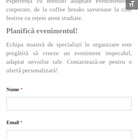
experiența cu meniuri adaptate evenimentelor
Toggle
corporate, de la coffee breaks savuroase la cine
festive cu rețete atent studiate.
Planifică evenimentul!
Echipa noastră de specialiști în organizare este
pregătită să creeze un eveniment impecabil,
adaptat nevoilor tale. Contactează-ne pentru o
ofertă personalizată!
Nume
*
*
Email
*
p
e
r