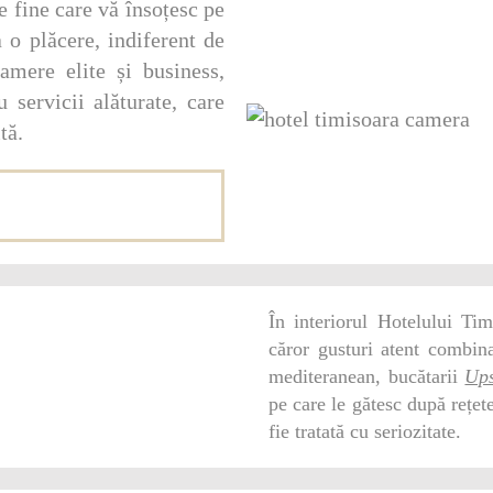
e fine care vă însoțesc pe
a o plăcere, indiferent de
amere elite și business,
 servicii alăturate, care
tă.
În interiorul Hotelului Tim
căror gusturi atent combin
mediteranean, bucătarii
Ups
pe care le gătesc după rețete
fie tratată cu seriozitate.