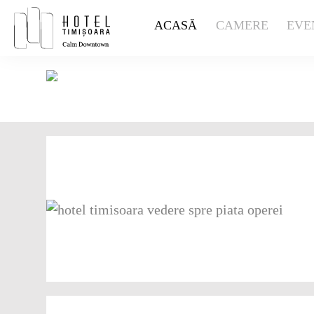
Sari
ACASĂ
CAMERE
EVE
la
conținut