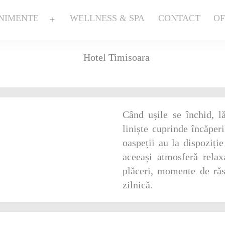
NIMENTE
WELLNESS & SPA
CONTACT
OF
Deschide
meniul
Când ușile se închid, l
liniște cuprinde încăper
oaspeții au la dispoziți
aceeași atmosferă relaxa
plăceri, momente de răs
zilnică.