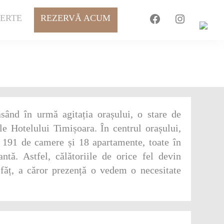
Facebook
Instagra
ERTE
REZERVĂ ACUM
ăsând în urmă agitația orașului, o stare de
ile Hotelului Timișoara. În centrul orașului,
e 191 de camere și 18 apartamente, toate în
ntă. Astfel, călătoriile de orice fel devin
făț, a căror prezență o vedem o necesitate