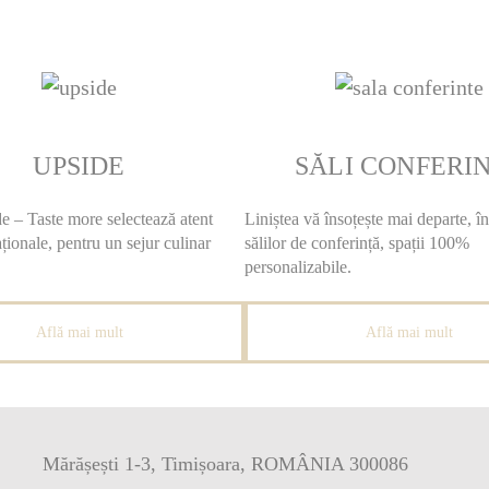
UPSIDE
SĂLI CONFERI
e – Taste more selectează atent
Liniștea vă însoțește mai departe, în
aționale, pentru un sejur culinar
sălilor de conferință, spații 100%
personalizabile.
Află mai mult
Află mai mult
Mărășești 1-3, Timișoara, ROMÂNIA 300086