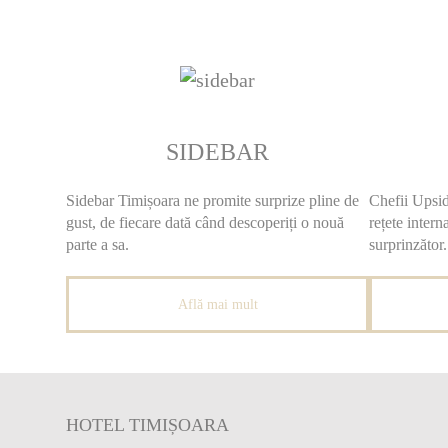
SIDEBAR
Sidebar Timișoara ne promite surprize pline de
Chefii Upsid
gust, de fiecare dată când descoperiți o nouă
rețete intern
parte a sa.
surprinzător.
Află mai mult
HOTEL TIMIȘOARA